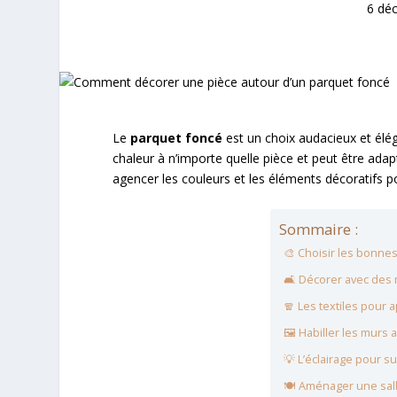
6 dé
Le
parquet foncé
est un choix audacieux et élé
chaleur à n’importe quelle pièce et peut être adap
agencer les couleurs et les éléments décoratifs 
Sommaire :
🎨 Choisir les bonne
🛋️ Décorer avec des
🧣 Les textiles pour 
🖼️ Habiller les murs
💡 L’éclairage pour s
🍽️ Aménager une sal