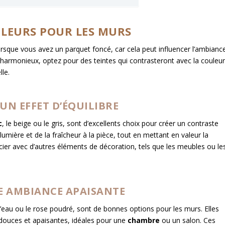
ULEURS POUR LES MURS
orsque vous avez un parquet foncé, car cela peut influencer l’ambianc
e harmonieux, optez pour des teintes qui contrasteront avec la couleu
le.
UN EFFET D’ÉQUILIBRE
c
, le beige ou le gris, sont d’excellents choix pour créer un contraste
 lumière et de la fraîcheur à la pièce, tout en mettant en valeur la
ocier avec d’autres éléments de décoration, tels que les meubles ou le
NE AMBIANCE APAISANTE
t d’eau ou le rose poudré, sont de bonnes options pour les murs. Elles
 douces et apaisantes, idéales pour une
chambre
ou un salon. Ces