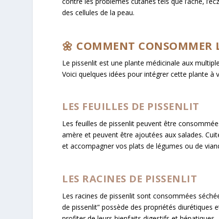
contre les problèmes cutanés tels que l’acné, l’ecz
des cellules de la peau.
🌼 COMMENT CONSOMMER LE
Le pissenlit est une plante médicinale aux multip
Voici quelques idées pour intégrer cette plante à 
LES FEUILLES DE PISSENLIT
Les feuilles de pissenlit peuvent être consommée
amère et peuvent être ajoutées aux salades. Cuit
et accompagner vos plats de légumes ou de vian
LES RACINES DE PISSENLIT
Les racines de pissenlit sont consommées séchées
de pissenlit” possède des propriétés diurétiques
profiter de leurs bienfaits digestifs et hépatiques.