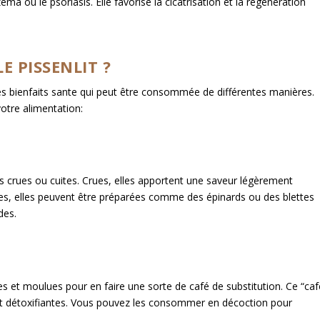
éma ou le psoriasis. Elle favorise la cicatrisation et la régénération
 PISSENLIT ?
les bienfaits sante qui peut être consommée de différentes manières.
votre alimentation:
s crues ou cuites. Crues, elles apportent une saveur légèrement
es, elles peuvent être préparées comme des épinards ou des blettes
des.
 et moulues pour en faire une sorte de café de substitution. Ce “caf
 et détoxifiantes. Vous pouvez les consommer en décoction pour