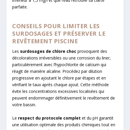
inférieur à 1,5 mg/l et que l’eau retrouve sa clarté
parfaite.
CONSEILS POUR LIMITER LES
SURDOSAGES ET PRÉSERVER LE
REVÊTEMENT PISCINE
Les
surdosages de chlore choc
provoquent des
décolorations irréversibles ou une corrosion du liner,
particulièrement avec l’hypochlorite de calcium qui
réagit de manière alcaline. Procédez par dilution
progressive en ajoutant le chlore par étapes et en
vérifiant le taux après chaque ajout. Cette méthode
évite les concentrations excessives localisées qui
peuvent endommager définitivement le revêtement de
votre bassin.
Le
respect du protocole complet
et du pH garantit
une utilisation optimale des produits chimiques tout en