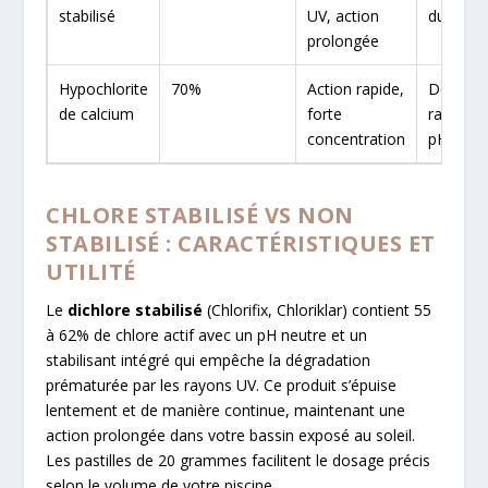
stabilisé
UV, action
du stabi
prolongée
Hypochlorite
70%
Action rapide,
Dégrada
de calcium
forte
rapide, 
concentration
pH
CHLORE STABILISÉ VS NON
STABILISÉ : CARACTÉRISTIQUES ET
UTILITÉ
Le
dichlore stabilisé
(Chlorifix, Chloriklar) contient 55
à 62% de chlore actif avec un pH neutre et un
stabilisant intégré qui empêche la dégradation
prématurée par les rayons UV. Ce produit s’épuise
lentement et de manière continue, maintenant une
action prolongée dans votre bassin exposé au soleil.
Les pastilles de 20 grammes facilitent le dosage précis
selon le volume de votre piscine.