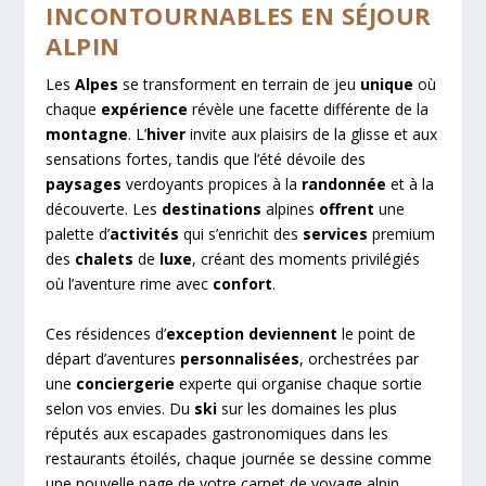
INCONTOURNABLES EN SÉJOUR
ALPIN
Les
Alpes
se transforment en terrain de jeu
unique
où
chaque
expérience
révèle une facette différente de la
montagne
. L’
hiver
invite aux plaisirs de la glisse et aux
sensations fortes, tandis que l’été dévoile des
paysages
verdoyants propices à la
randonnée
et à la
découverte. Les
destinations
alpines
offrent
une
palette d’
activités
qui s’enrichit des
services
premium
des
chalets
de
luxe
, créant des moments privilégiés
où l’aventure rime avec
confort
.
Ces résidences d’
exception
deviennent
le point de
départ d’aventures
personnalisées
, orchestrées par
une
conciergerie
experte qui organise chaque sortie
selon vos envies. Du
ski
sur les domaines les plus
réputés aux escapades gastronomiques dans les
restaurants étoilés, chaque journée se dessine comme
une nouvelle page de votre carnet de voyage alpin.