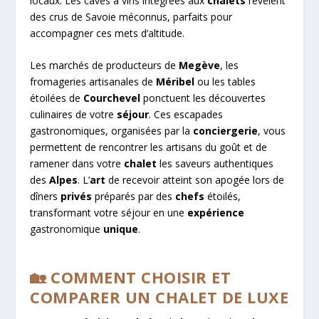
locaux. Les caves à vins intégrées aux
chalets
révèlent
des crus de Savoie méconnus, parfaits pour
accompagner ces mets d’altitude.
Les marchés de producteurs de
Megève
, les
fromageries artisanales de
Méribel
ou les tables
étoilées de
Courchevel
ponctuent les découvertes
culinaires de votre
séjour
. Ces escapades
gastronomiques, organisées par la
conciergerie
, vous
permettent de rencontrer les artisans du goût et de
ramener dans votre
chalet
les saveurs authentiques
des
Alpes
. L’
art
de recevoir atteint son apogée lors de
dîners
privés
préparés par des
chefs
étoilés,
transformant votre séjour en une
expérience
gastronomique
unique
.
🏡 COMMENT CHOISIR ET
COMPARER UN CHALET DE LUXE