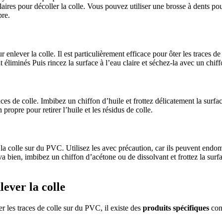
ires pour décoller la colle. Vous pouvez utiliser une brosse à dents pour 
pre.
r enlever la colle. Il est particulièrement efficace pour ôter les traces d
t éliminés Puis rincez la surface à l’eau claire et séchez-la avec un chif
aces de colle. Imbibez un chiffon d’huile et frottez délicatement la surf
ropre pour retirer l’huile et les résidus de colle.
la colle sur du PVC. Utilisez les avec précaution, car ils peuvent endomma
va bien, imbibez un chiffon d’acétone ou de dissolvant et frottez la surfa
lever la colle
r les traces de colle sur du PVC, il existe des
produits spécifiques
conç