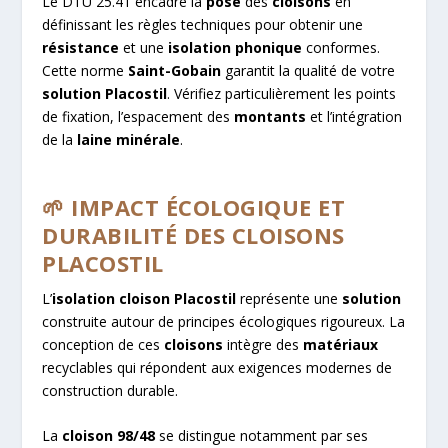
Le DTU 25.41 encadre la
pose
des
cloisons
en
définissant les règles techniques pour obtenir une
résistance
et une
isolation phonique
conformes.
Cette norme
Saint-Gobain
garantit la qualité de votre
solution
Placostil
. Vérifiez particulièrement les points
de fixation, l’espacement des
montants
et l’intégration
de la
laine minérale
.
🌱 IMPACT ÉCOLOGIQUE ET
DURABILITÉ DES CLOISONS
PLACOSTIL
L’
isolation cloison Placostil
représente une
solution
construite autour de principes écologiques rigoureux. La
conception de ces
cloisons
intègre des
matériaux
recyclables qui répondent aux exigences modernes de
construction durable.
La
cloison 98/48
se distingue notamment par ses