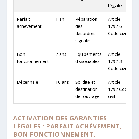
légale
Parfait
1 an
Réparation
Article
achèvement
des
1792-6
désordres
Code civil
signalés
Bon
2 ans
Équipements
Article
fonctionnement
dissociables
1792-3
Code civil
Décennale
10 ans
Solidité et
Article
destination
1792 Code
de l’ouvrage
civil
ACTIVATION DES GARANTIES
LÉGALES : PARFAIT ACHÈVEMENT,
BON FONCTIONNEMENT,