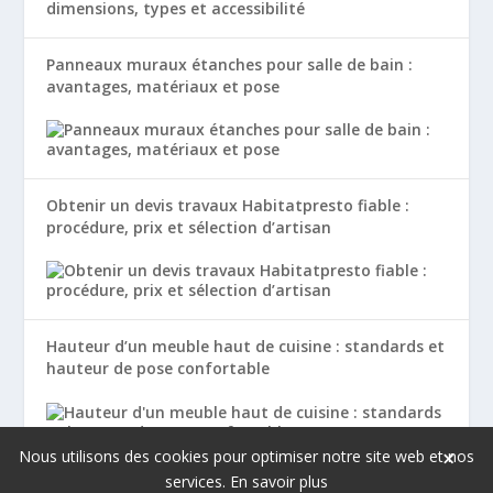
Panneaux muraux étanches pour salle de bain :
avantages, matériaux et pose
Obtenir un devis travaux Habitatpresto fiable :
procédure, prix et sélection d’artisan
Hauteur d’un meuble haut de cuisine : standards et
hauteur de pose confortable
×
Nous utilisons des cookies pour optimiser notre site web et nos
services.
En savoir plus