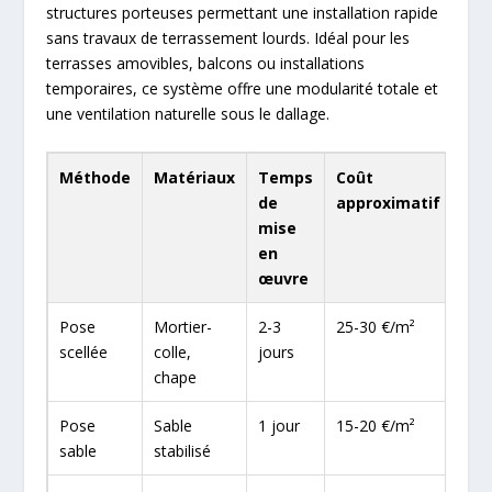
structures porteuses permettant une installation rapide
sans travaux de terrassement lourds. Idéal pour les
terrasses amovibles, balcons ou installations
temporaires, ce système offre une modularité totale et
une ventilation naturelle sous le dallage.
Méthode
Matériaux
Temps
Coût
Ava
de
approximatif
mise
en
œuvre
Pose
Mortier-
2-3
25-30 €/m²
Dur
scellée
colle,
jours
chape
Pose
Sable
1 jour
15-20 €/m²
Dra
sable
stabilisé