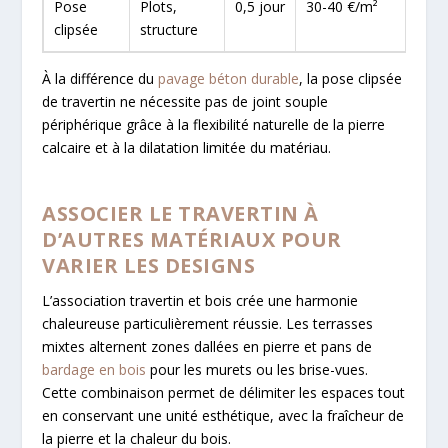
Pose
Plots,
0,5 jour
30-40 €/m²
Modu
clipsée
structure
À la différence du
pavage béton durable
, la pose clipsée
de travertin ne nécessite pas de joint souple
périphérique grâce à la flexibilité naturelle de la pierre
calcaire et à la dilatation limitée du matériau.
ASSOCIER LE TRAVERTIN À
D’AUTRES MATÉRIAUX POUR
VARIER LES DESIGNS
L’association travertin et bois crée une harmonie
chaleureuse particulièrement réussie. Les terrasses
mixtes alternent zones dallées en pierre et pans de
bardage en bois
pour les murets ou les brise-vues.
Cette combinaison permet de délimiter les espaces tout
en conservant une unité esthétique, avec la fraîcheur de
la pierre et la chaleur du bois.