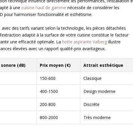
inction technique influence directement les performances, l’installation e
adapté à une
cuisine haut de gamme
nécessite de considérer les
ED pour harmoniser fonctionnalité et esthétisme.
, avec des tarifs variant selon la technologie, les pièces détachées
’extraction adapté à la surface de votre cuisine constitue le facteur
antir une efficacité optimale. La
hotte aspirante Valberg
illustre
ances élevées avec un rapport qualité-prix avantageux.
 sonore (dB)
Prix moyen (€)
Attrait esthétique
150-600
Classique
400-1500
Design moderne
200-800
Discrète
800-2000
Très moderne