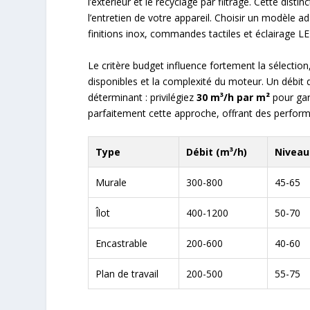
l’extérieur et le recyclage par filtrage. Cette dist
l’entretien de votre appareil. Choisir un modèle 
finitions inox, commandes tactiles et éclairage L
Le critère budget influence fortement la sélection
disponibles et la complexité du moteur. Un débit d
déterminant : privilégiez
30 m³/h par m²
pour gar
parfaitement cette approche, offrant des perform
Type
Débit (m³/h)
Niveau
Murale
300-800
45-65
Îlot
400-1200
50-70
Encastrable
200-600
40-60
Plan de travail
200-500
55-75