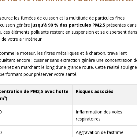
source les fumées de cuisson et la multitude de particules fines
a cuisson génère
jusqu’à 90 % des particules PM2,5
présentes dans
té, ces éléments polluants restent en suspension et se dispersent dan
de votre air intérieur.
omme le moteur, les filtres métalliques et à charbon, travaillent
quiétant encore : cuisiner sans extraction génère une concentration d
pireriez en marchant le long d’une grande route. Cette réalité soulign
 performant pour préserver votre santé.
centration de PM2,5 avec hotte
Risques associés
/m³)
0
Inflammation des voies
respiratoires
0
Aggravation de l’asthme