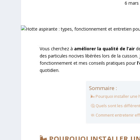
6 mars
Vous cherchez à
améliorer la qualité de l’air
de
des particules nocives libérées lors de la cuisson
fonctionnement et mes conseils pratiques pour
l
quotidien.
Sommaire :
🌬️ Pourquoi installer une 
🤔 Quels sont les différen
🧼 Comment entretenir eff
🌬️ POURQUOI INSTALLER U