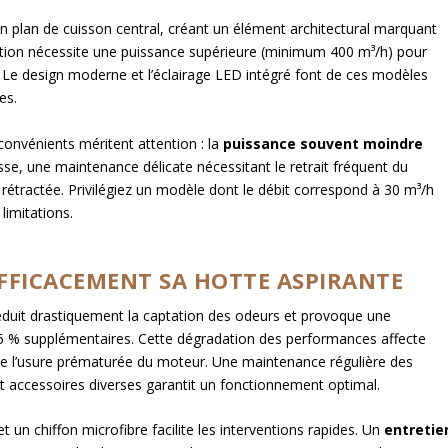
n plan de cuisson central, créant un élément architectural marquant
ation nécessite une puissance supérieure (minimum 400 m³/h) pour
. Le design moderne et l’éclairage LED intégré font de ces modèles
es.
convénients méritent attention : la
puissance souvent moindre
sse, une maintenance délicate nécessitant le retrait fréquent du
st rétractée. Privilégiez un modèle dont le débit correspond à 30 m³/h
limitations.
FFICACEMENT SA HOTTE ASPIRANTE
duit drastiquement la captation des odeurs et provoque une
5 % supplémentaires. Cette dégradation des performances affecte
ente l’usure prématurée du moteur. Une maintenance régulière des
et accessoires diverses garantit un fonctionnement optimal.
 un chiffon microfibre facilite les interventions rapides. Un
entretie