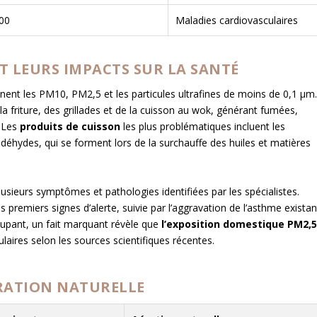
00
Maladies cardiovasculaires
ET LEURS IMPACTS SUR LA SANTÉ
nnent les PM10, PM2,5 et les particules ultrafines de moins de 0,1 µm
 friture, des grillades et de la cuisson au wok, générant fumées,
. Les
produits de cuisson
les plus problématiques incluent les
déhydes, qui se forment lors de la surchauffe des huiles et matières
lusieurs symptômes et pathologies identifiées par les spécialistes.
es premiers signes d’alerte, suivie par l’aggravation de l’asthme existan
cupant, un fait marquant révèle que
l’exposition domestique PM2,
laires selon les sources scientifiques récentes.
RATION NATURELLE